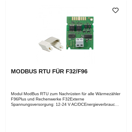
Systemkomponenten mit optischer Schnittstelle wie
F96Plus und F32 verwendet. Die Daten werden über
Bluetooth an mobile oder stationäre Computer übermittelt.
Zum Auslesen und Konfigurieren des Zählers wird die
jeweilige Software benötigt.
MODBUS RTU FÜR F32/F96
Modul ModBus RTU zum Nachrüsten für alle Wärmezähler
F96Plus und Rechenwerke F32Externe
Spannungsversorgung: 12-24 V AC/DCEnergieverbrauch:
max. 150 mW Kommunikationsprotokoll: Modbus RTU
Kanal EIA-485 (galvanisch isoliert) Datenformat flexibel:
Standard 9600 bits/s, 8N1, Modbus Slave ID-1