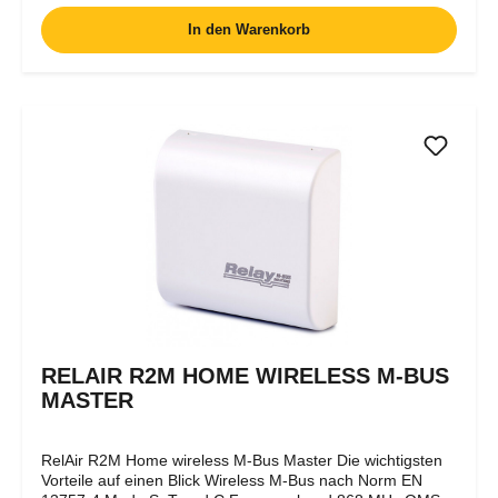
werden. Die mit der ROSW verarbeiteten Telegramme
In den Warenkorb
können auch im Datenformat der Vorgängerversion
exportiert werden. In der Software können Routen mit
Liegenschaften, Nutzeinheiten und Geräten vorkonfiguriert
und exportiert werden. Es können aber auch Zähler in der
Umgebung empfangen und zu einer Route hinzugefügt
werden. Die Zählerdaten werden direkt in der Software
dargestellt, können aber auch in ein CSV-Format exportiert
und anschließend in einer Tabellenkalkulation wie z.B. MS
Excel weiterbearbeitet werden.
RELAIR R2M HOME WIRELESS M-BUS
MASTER
RelAir R2M Home wireless M-Bus Master Die wichtigsten
Vorteile auf einen Blick Wireless M-Bus nach Norm EN