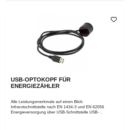
werden. Sämtliche Verbrauchswerte aller angeschlossenen
Zähler werden einfach durch Tastendruck angezeigt.
Einzelne Zähler sind zusätzlich gezielt abrufbar. Die RS232
Schnittstelle des C20-DL4 erlaubt außerdem die Auslesung
der Zählerwerte über einen PC.
USB-OPTOKOPF FÜR
ENERGIEZÄHLER
Alle Leistungsmerkmale auf einen Blick:
Infrarotschnittstelle nach EN 1434-3 und EN 62056
Energieversorgung über USB-Schnittstelle USB-
Schnittstelle USB 1.1 und USB 2.0 kompatibel
Übertragungsgeschwindigkeiten 300 bis 19.200 Bd
(halbduplex, asynchron) innerer Aufbau entsprechend EN