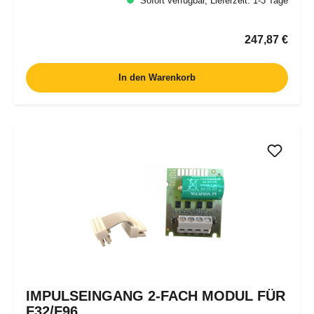
Sofort verfügbar, Lieferzeit: 1-3 Tage
Regulärer Pr
247,87 €
In den Warenkorb
IMPULSEINGANG 2-FACH MODUL FÜR
F32/F96