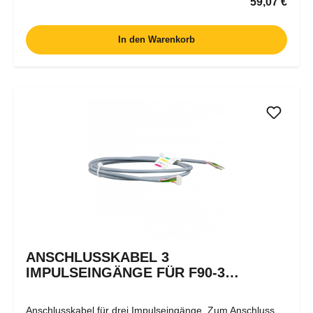
Regulärer P
59,07 €
In den Warenkorb
ANSCHLUSSKABEL 3
IMPULSEINGÄNGE FÜR F90-3
WÄRMEZÄHLER
Anschlusskabel für drei Impulseingänge. Zum Anschluss