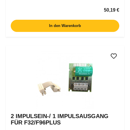
Regulärer P
50,19 €
In den Warenkorb
2 IMPULSEIN-/ 1 IMPULSAUSGANG
FÜR F32/F96PLUS