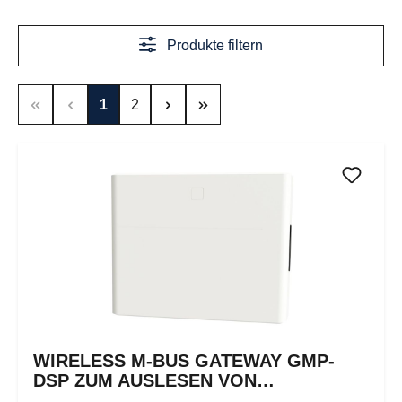
Produkte filtern
Seite
Seite
1
2
WIRELESS M-BUS GATEWAY GMP-
DSP ZUM AUSLESEN VON
FUNKZÄHLERN INKLUSIVE