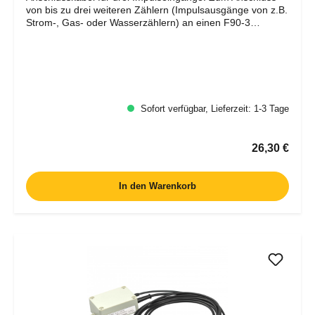
von bis zu drei weiteren Zählern (Impulsausgänge von z.B.
Strom-, Gas- oder Wasserzählern) an einen F90-3
Wärmezähler und zum Auslesen über den M-Bus. Das
Impulseingangskabel wird auf ein vorhandenes M-Bus-
oder Funk-Modul gesteckt. Kann nur in Verbindung mit
vorhandenem M-Bus- oder Funk-Modul verwendet werden
Für den einfachen Anschluss zusätzlicher Zähler an eine
M-Bus Kommunikation.
Sofort verfügbar, Lieferzeit: 1-3 Tage
Regulärer P
26,30 €
In den Warenkorb