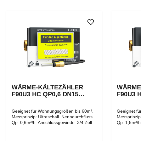
WÄRME-KÄLTEZÄHLER
WÄRME
F90U3 HC QP0,6 DN15
F90U3 
110MM FUNK (OMS)
110MM 
Geeignet für Wohnungsgrößen bis 60m².
Geeignet f
Messprinzip: Ultraschall. Nenndurchfluss
Messprinzip:
Qp: 0,6m³/h. Anschlussgewinde: 3/4 Zoll
Qp: 1,5m³/h
flachdichtend. Nennweite/ Baulänge:
flachdichte
15mm/110mm. Als kombinierter Wärme-/
15mm/110mm. Als kombinierter
Kältezähler - auch Klimazähler genannt -
Kältezähler 