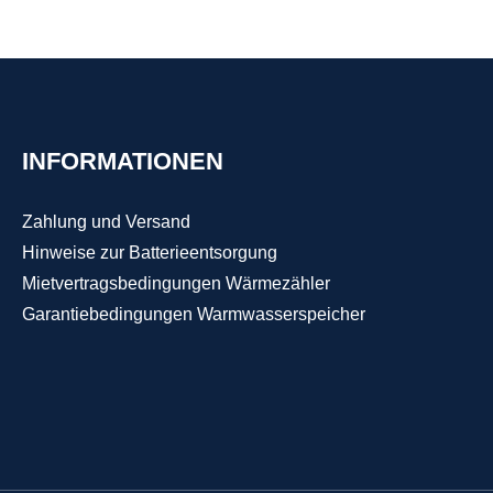
schall
hdichtend
m / 130 mm
.Deshalb
INFORMATIONEN
s zu 10
laden ist. Da
ungszwecken
Zahlung und Versand
6 Jahren
Hinweise zur Batterieentsorgung
ucht man in
Mietvertragsbedingungen Wärmezähler
.Es gibt
 denen die
Garantiebedingungen Warmwasserspeicher
ird, wie z.B.
tung,
tische
 kann sich
, was in der
ss der
ht werden
ehmbaren
 und der