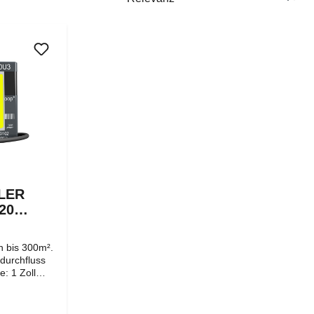
LER
20
)
 bis 300m².
ndurchfluss
: 1 Zoll
länge:
r genannt -