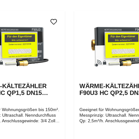
-KÄLTEZÄHLER
WÄRME-KÄLTEZÄH
HC QP1,5 DN15
F90U3 HC QP2,5 DN
FUNK (OMS)
130MM FUNK (OMS
ür Wohnungsgrößen bis 150m².
Geeignet für Wohnungsgrößen
 Ultraschall. Nenndurchfluss
Messprinzip: Ultraschall. Nen
. Anschlussgewinde: 3/4 Zoll
Qp: 2,5m³/h. Anschlussgewinde
nd. Nennweite/ Baulänge:
flachdichtend. Nennweite/ Bau
 Wärme-/
20mm/130mm. Als kombinierter Wärme-/
- auch Klimazähler genannt -
Kältezähler - auch Klimazähle