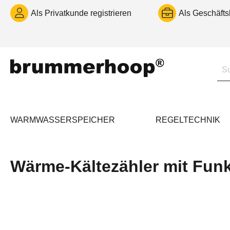
m Hauptinhalt springen
Zur Suche springen
Zur Hauptnavigation springen
Als Privatkunde registrieren
Als Geschäfts
WARMWASSERSPEICHER
REGELTECHNIK
Messtechnik
Wärme-Kältezähler mit Fun
Wärme-Kältezähler mit Funk