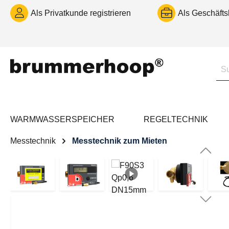
m Hauptinhalt springen
Zur Suche springen
Zur Hauptnavigation springen
Als Privatkunde registrieren
Als Geschäfts
WARMWASSERSPEICHER
REGELTECHNIK
Messtechnik
Messtechnik zum Mieten
Bildergalerie überspringen