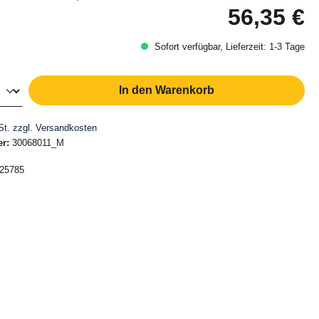
56,35 €
Re
Sofort verfügbar, Lieferzeit: 1-3 Tage
Anzahl: Gib den gewünschten Wert ein oder
In den Warenkorb
St. zzgl. Versandkosten
er:
30068011_M
25785