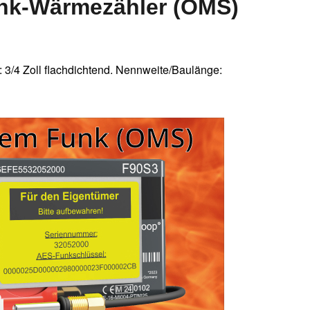
nk-Wärmezähler (OMS)
 3/4 Zoll flachdichtend. Nennweite/Baulänge: