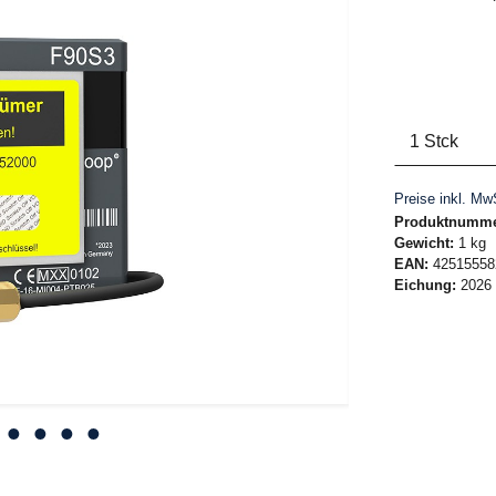
Anzahl
Produkt 
Preise inkl. Mw
Produktnumm
Gewicht:
1 kg
EAN:
42515558
Eichung:
2026