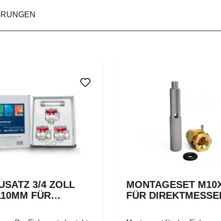
ERUNGEN
USATZ 3/4 ZOLL
MONTAGESET M10
110MM FÜR
FÜR DIREKTMESSE
EZÄHLER
TEMPERATURFÜHL