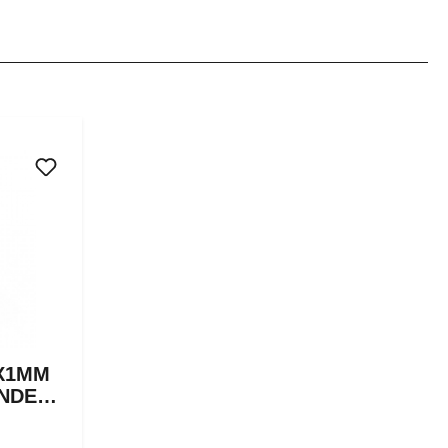
X1MM
NDE
ER