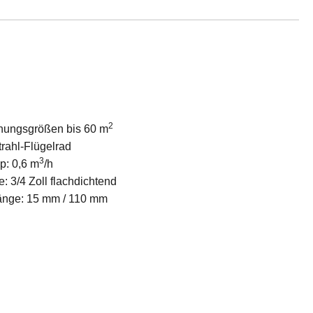
2
nungsgrößen bis 60 m
trahl-Flügelrad
3
p: 0,6 m
/h
 3/4 Zoll flachdichtend
änge: 15 mm / 110 mm