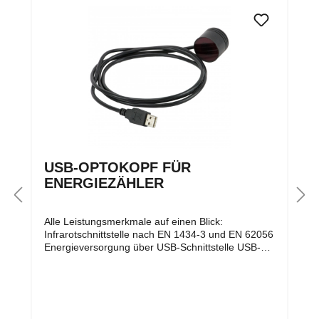
USB-OPTOKOPF FÜR
ENERGIEZÄHLER
Alle Leistungsmerkmale auf einen Blick:
Infrarotschnittstelle nach EN 1434-3 und EN 62056
Energieversorgung über USB-Schnittstelle USB-
Schnittstelle USB 1.1 und USB 2.0 kompatibel
Übertragungsgeschwindigkeiten 300 bis 19.200 Bd
(halbduplex, asynchron) innerer Aufbau
entsprechend EN 61107 integrierter Ringmagnet
zur Befestigung am Zähler integrierte