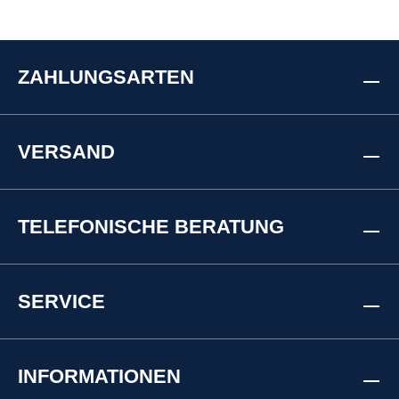
verschiedene Computer-Betriebssysteme finden
Sie unter http://www.ftdichip.com. Zum Auslesen
und Konfigurieren des Zählers wird die jeweilige
Software benötigt.
ZAHLUNGSARTEN
VERSAND
TELEFONISCHE BERATUNG
SERVICE
INFORMATIONEN