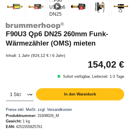
F90U3 Qp6 DN25 260mm Funk-
Wärmezähler (OMS) mieten
Inhalt:
1 Jahr
(924,12 € / 6 Jahr)
154,02 €
Re
Sofort verfügbar, Lieferzeit: 1-3 Tage
Produkt Anzahl: Gib den gewünschten Wert e
Anzahl
In den Warenkorb
Preise inkl. MwSt. zzgl. Versandkosten
Produktnummer:
31608026_M
Gewicht:
1 kg
EAN:
4251555825761