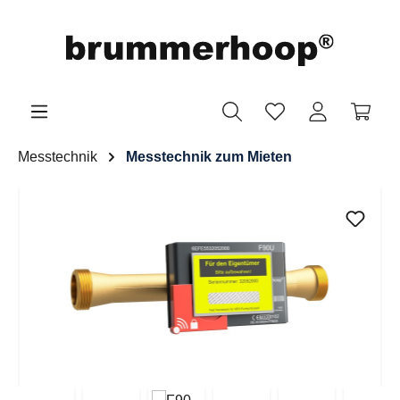
Zum Hauptinhalt springen
Suchen
Ihr Konto
Messtechnik
Messtechnik zum Mieten
Bildergalerie überspringen